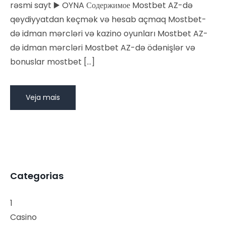
rəsmi sayt ▶️ OYNA Содержимое Mostbet AZ-də
qeydiyyatdan keçmək və hesab açmaq Mostbet-
də idman mərcləri və kazino oyunları Mostbet AZ-
də idman mərcləri Mostbet AZ-də ödənişlər və
bonuslar mostbet […]
Veja mais
Categorias
1
Casino