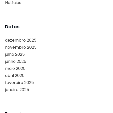
Notícias
Datas
dezembro 2025
novembro 2025
julho 2025
junho 2025
maio 2025
abril 2025
fevereiro 2025
janeiro 2025